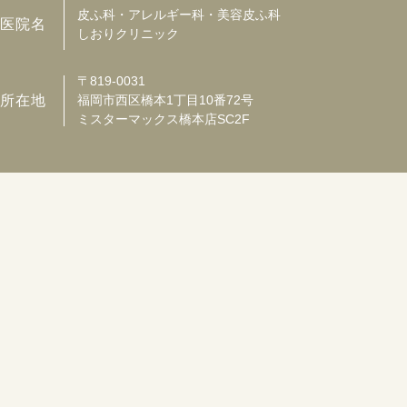
皮ふ科・アレルギー科・美容皮ふ科
医院名
しおりクリニック
〒819-0031
所在地
福岡市西区橋本1丁目10番72号
ミスターマックス橋本店SC2F