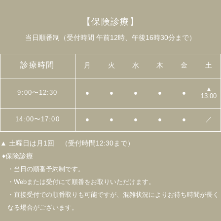
【保険診療】
当日順番制（受付時間 午前12時、午後16時30分まで）
診療時間
月
火
水
木
金
土
▲
9:00〜12:30
●
●
●
●
●
13:00
14:00〜17:00
●
●
●
●
●
／
▲ 土曜日は月1回 （受付時間12:30まで）
♦保険診療
・当日の順番予約制です。
・Webまたは受付にて順番をお取りいただけます。
・直接受付での順番取りも可能ですが、混雑状況によりお待ち時間が長く
なる場合がございます。