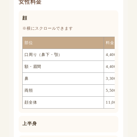
女性料金
顔
※横にスクロールできます
部位
料金（1回）
口周り（鼻下・顎）
4,400円
額・眉間
4,400円
鼻
3,300円
両頬
5,500円
顔全体
11,000円
上半身