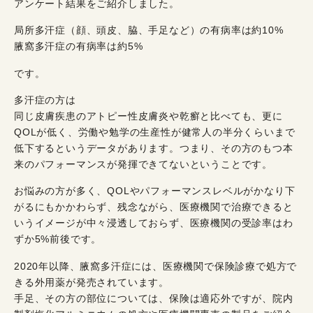
アンケート結果をご紹介しました。
局所多汗症（顔、頭皮、脇、手足など）の有病率は約10%
腋窩多汗症の有病率は約5%
です。
多汗症の方は
同じ皮膚疾患のアトピー性皮膚炎や乾癬と比べても、更に
QOLが低く、労働や勉学の生産性が健常人の半分くらいまで
低下するというデータがあります。つまり、その方のもつ本
来のパフォーマンスが発揮できてないということです。
お悩みの方が多く、QOLやパフォーマンスレベルがかなり下
がるにもかかわらず、残念ながら、医療機関で治療できると
いうイメージが中々浸透しておらず、医療機関の受診率はわ
ずか5%前後です。
2020年以降、腋窩多汗症には、医療機関で保険診療で処方で
きる外用薬が発売されています。
手足、その方の部位については、保険は適応外ですが、院内