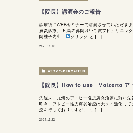
【院長】講演会のご報告
診療後にWEBセミナーで講演させていただきま
膚炎診療」 広島の鼻岡けいこ皮フ科クリニッ
岡桂子先生
クリック と […]
2025.12.18
ATOPIC-DERMATITIS
【院長】How to use Moizer
先週末、九州のアトピー性皮膚炎治療に熱い先
昨今、アトピー性皮膚炎治療は大きく進化して
療を行っておりますが、 ま […]
2024.11.22