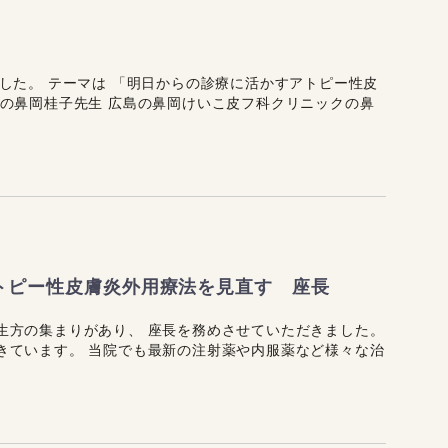
した。 テーマは 「明日からの診療に活かすアトピー性皮
クの鼻岡桂子先生 広島の鼻岡けいこ皮フ科クリニックの鼻
to アトピー性皮膚炎外用療法を見直す 座長
生方の集まりがあり、 座長を務めさせていただきました。
きています。 当院でも最新の注射薬や内服薬など様々な治