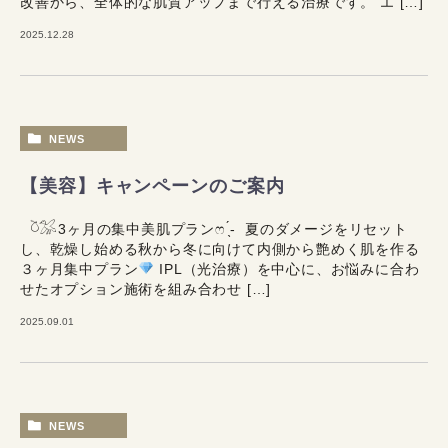
改善から、全体的な肌質アップまで行える治療です。 エ […]
2025.12.28
NEWS
【美容】キャンペーンのご案内
𓎤𓅮3ヶ月の集中美肌プランෆ ̖́-‬ 夏のダメージをリセット
し、乾燥し始める秋から冬に向けて内側から艶めく肌を作る
３ヶ月集中プラン
IPL（光治療）を中心に、お悩みに合わ
せたオプション施術を組み合わせ […]
2025.09.01
NEWS