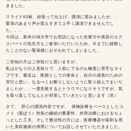
きました。
スライド60枚、頑張って仕上げ、講演に望みましたが、、、
緊張のあまり声が震えすぎて上手く講演できませんでし
た。。。
今回は、新米の頃大学でお世話になった先輩方や美容のエク
スパートの先生方もご参加いただいたため、今までに経験し
たことのない緊張感におそわれてしまいました。
ご存知の方はご存知だと思いますが、
私はかなりの人見知りで、人前にでるのも極度に苦手なタイ
プです。最近は、医師としての使命と、自分の成長のための
苦行と思い、なるべくお断りしないように取り組んでまいり
ましたが、、一度失敗するとトラウマになりそうですが、気
を取り直してなんとか対策していきたいと思います（笑）
さて、 肝心の講演内容ですが、 保険診療をベースとしたコ
メド（面ぽう）対策の継続の重要性、外用治療におけるちょ
っとした工夫、そして難治性の方には、医療機器や薬剤を用
いた美容施術の併用についてお話しさせていただきました。