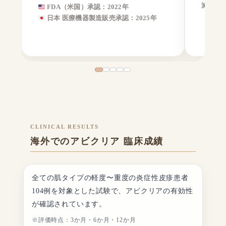
減少す
FDA（米国）承認：2022年
日本 医療機器製造販売承認：2025年
CLINICAL RESULTS
海外でのアビクリア 臨床成績
全ての肌タイプの軽度〜重度の炎症性皮疹患者
104例を対象とした試験で、アビクリアの有効性
が確認されています。
※評価時点：3か月・6か月・12か月