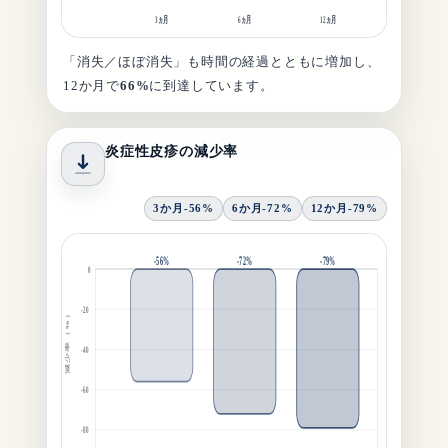
3ヵ月
6ヵ月
12ヵ月
「消失／ほぼ消失」も時間の経過とともに増加し、
12か月で
66%
に到達しています。
炎症性皮疹の減少率
3か月
-56%
6か月
-72%
12か月
-79%
-56%
-72%
-79%
0
-20
減少率（%）
-40
-60
-80