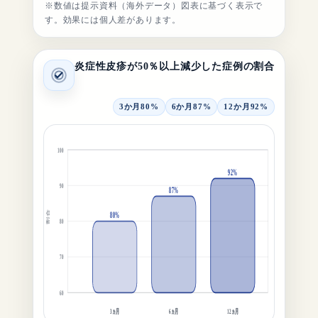
※数値は提示資料（海外データ）図表に基づく表示で
す。効果には個人差があります。
炎症性皮疹が50％以上減少した症例の割合
3か月
80%
6か月
87%
12か月
92%
100
92%
90
87%
割合
80%
80
70
60
3ヵ月
6ヵ月
12ヵ月