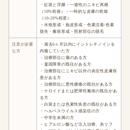
・紅斑と浮腫・一過性のニキビ再燃
（50%前後）・一時的な皮膚の乾燥
（10-20%程度）
・水疱形成・痂皮形成・色素沈着/色素
脱失・瘢痕形成・照射部位の脱毛
注意が必要
・過去6ヶ月以内にイントレチノインを
な方
内服していた方
・治療部位に傷のある方
・凝固障害の既往がある方
・治療部位にニキビ以外の炎症性皮膚疾
患がある方
・治療部位に悪性腫瘍の既往がある方
・ケロイドまたは肥厚性瘢痕の既往があ
る方
・白斑または色素性疾患の既往がある方
・ヘルペスウイルス感染症の方
・中学生未満の方
・ヒアルロン酸など注入治療、糸リフ