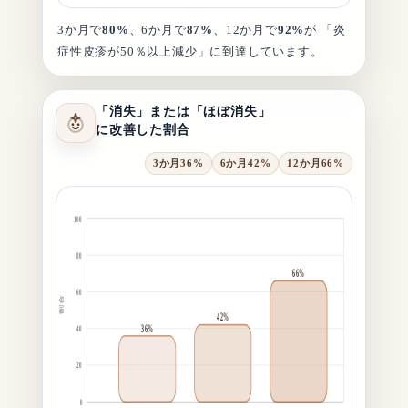
3か月で
80%
、6か月で
87%
、12か月で
92%
が 「炎
症性皮疹が50％以上減少」に到達しています。
「消失」または「ほぼ消失」
に改善した割合
3か月
36%
6か月
42%
12か月
66%
100
80
66%
60
割合
42%
36%
40
20
0