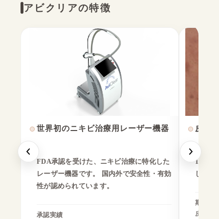
アビクリアの特徴
世界初のニキビ治療用レーザー機器
皮脂
FDA承認を受けた、ニキビ治療に特化した
1,72
レーザー機器です。 国内外で安全性・有効
し、 
性が認められています。
期待で
皮脂の
承認実績